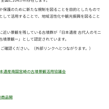
全国に104か所存在します。
や保護のために新たな規制を図ることを目的としたもので
として活用することで、地域活性化や観光振興を図ること
に近い景観を残している古墳群が「日本遺産 古代人のモニ
古墳景観ー」として認定されています。
りご確認ください。（外部リンクへとつながります。）
日本遺産南国宮崎の古墳景観活用協議会
連商品開