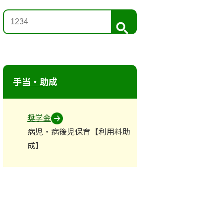
検
索
手当・助成
奨学金
病児・病後児保育【利用料助
成】