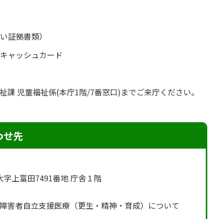
払い証拠書類）
はキャッシュカード
祉課 児童福祉係(本庁1階/7番窓口)までご来庁ください。
わせ先
町大字上富田7491番地 庁舎１階
障害者自立支援医療（更生・精神・育成）について