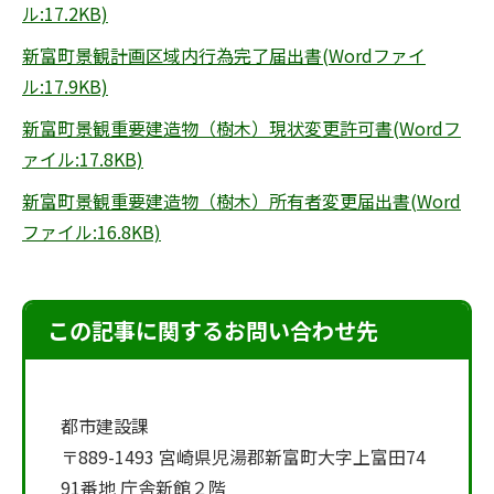
ル:17.2KB)
新富町景観計画区域内行為完了届出書(Wordファイ
ル:17.9KB)
新富町景観重要建造物（樹木）現状変更許可書(Wordフ
ァイル:17.8KB)
新富町景観重要建造物（樹木）所有者変更届出書(Word
ファイル:16.8KB)
この記事に関するお問い合わせ先
都市建設課
〒889-1493 宮崎県児湯郡新富町大字上富田74
91番地 庁舎新館２階