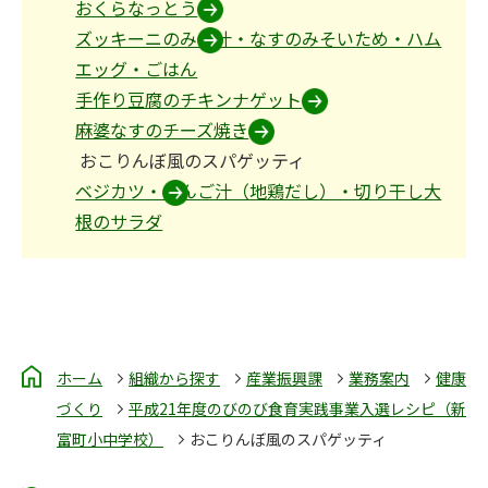
おくらなっとう
ズッキーニのみそ汁・なすのみそいため・ハム
エッグ・ごはん
手作り豆腐のチキンナゲット
麻婆なすのチーズ焼き
おこりんぼ風のスパゲッティ
ベジカツ・だんご汁（地鶏だし）・切り干し大
根のサラダ
ホーム
組織から探す
産業振興課
業務案内
健康
づくり
平成21年度のびのび食育実践事業入選レシピ（新
富町小中学校）
おこりんぼ風のスパゲッティ