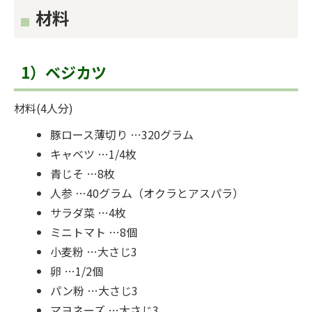
材料
1）ベジカツ
材料(4人分)
豚ロース薄切り …320グラム
キャベツ …1/4枚
青じそ …8枚
人参 …40グラム（オクラとアスパラ）
サラダ菜 …4枚
ミニトマト …8個
小麦粉 …大さじ3
卵 …1/2個
パン粉 …大さじ3
マヨネーズ …大さじ3