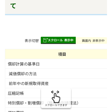
て
スクロール
表示中
表
表示切替
画面内
非表示中
組
み
項目
の
償却計算の基準日
減価償却の方法
前年中の新規取得資産
圧縮記帳
特別償却・割増償却 （租税特別措置法）
スクロールできます