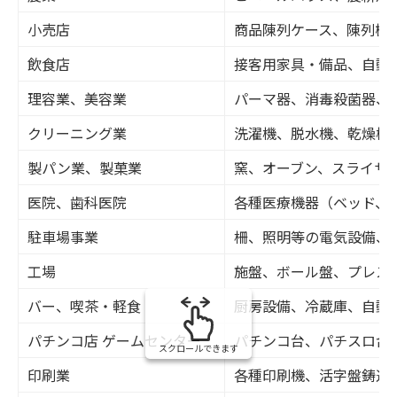
小売店
商品陳列ケース、陳列棚
飲食店
接客用家具・備品、自動
理容業、美容業
パーマ器、消毒殺菌器、
クリーニング業
洗濯機、脱水機、乾燥機
製パン業、製菓業
窯、オーブン、スライサ
医院、歯科医院
各種医療機器（ベッド、
駐車場事業
柵、照明等の電気設備、
工場
施盤、ボール盤、プレス
バー、喫茶・軽食
厨房設備、冷蔵庫、自動
パチンコ店 ゲームセンター
パチンコ台、パチスロ台
スクロールできます
印刷業
各種印刷機、活字盤鋳造