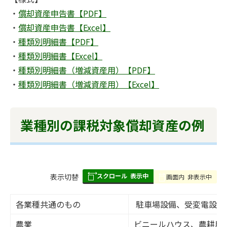
・
償却資産申告書【PDF】
・
償却資産申告書【Excel】
・
種類別明細書【PDF】
・
種類別明細書【Excel】
・
種類別明細書（増減資産用）【PDF】
・
種類別明細書（増減資産用）【Excel】
業種別の課税対象償却資産の例
スクロール
表示中
表
表示切替
画面内
非表示中
組
み
各業種共通のもの
駐車場設備、受変電設備
の
農業
ビニールハウス、農耕用