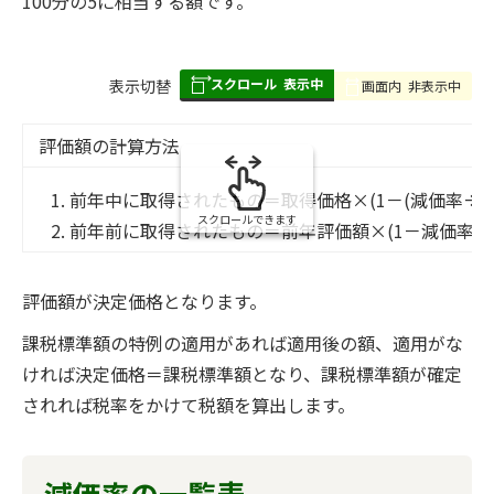
100分の5に相当する額です。
スクロール
表示中
表
表示切替
画面内
非表示中
組
み
評価額の計算方法
の
前年中に取得されたもの＝取得価格×(1－(減価率÷2)
スクロールできます
前年前に取得されたもの＝前年評価額×(1－減価率 )
評価額が決定価格となります。
課税標準額の特例の適用があれば適用後の額、適用がな
ければ決定価格＝課税標準額となり、課税標準額が確定
されれば税率をかけて税額を算出します。
減価率の一覧表