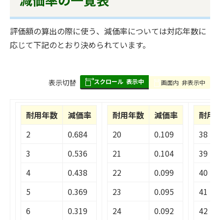
評価額の算出の際に使う、減価率については対応年数に
応じて下記のとおり決められています。
スクロール
表示中
表
表示切替
画面内
非表示中
組
み
耐用年数
減価率
耐用年数
減価率
耐用
の
2
0.684
20
0.109
38
3
0.536
21
0.104
39
4
0.438
22
0.099
40
5
0.369
23
0.095
41
6
0.319
24
0.092
42