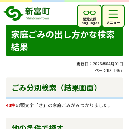
閲覧支援
メニュー
Languages
家庭ごみの出し方かな検索
結果
更新日：2026年04月01日
ページID :
1467
ごみ分別検索
（結果画面）
40件
の頭文字「
き
」の
家庭ごみ
がみつかりました。
他の条件で探す