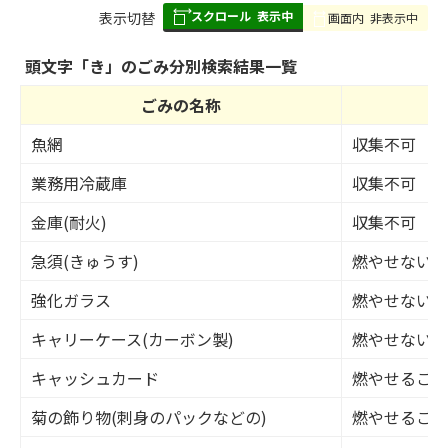
スクロール
表示中
表
表示切替
画面内
非表示中
組
み
頭文字「
き
」の
ごみ分別検索
結果一覧
の
ごみの名称
区
魚網
収集不可
業務用冷蔵庫
収集不可
金庫(耐火)
収集不可
急須(きゅうす)
燃やせないご
強化ガラス
燃やせないご
キャリーケース(カーボン製)
燃やせないご
キャッシュカード
燃やせるごみ
菊の飾り物(刺身のパックなどの)
燃やせるごみ