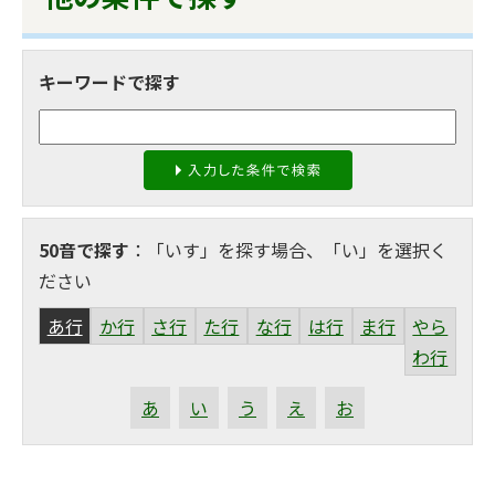
キーワードで探す
50音で探す
：「いす」を探す場合、「い」を選択く
ださい
あ行
か行
さ行
た行
な行
は行
ま行
やら
わ行
あ
い
う
え
お