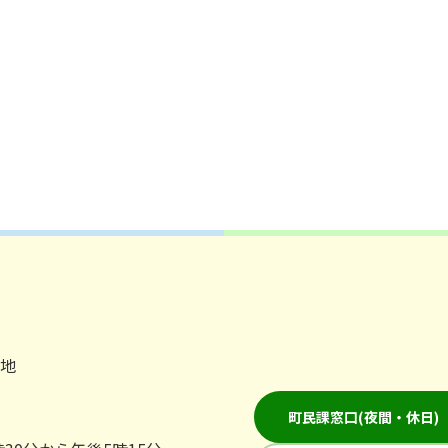
番地
町民課窓口(夜間・休日)