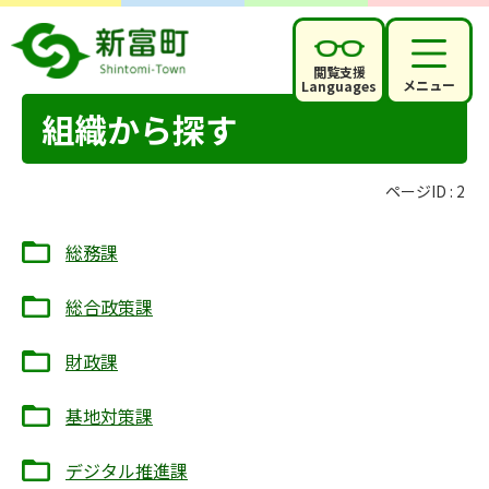
閲覧支援
メニュー
Languages
組織から探す
ページID :
2
総務課
総合政策課
財政課
基地対策課
デジタル推進課