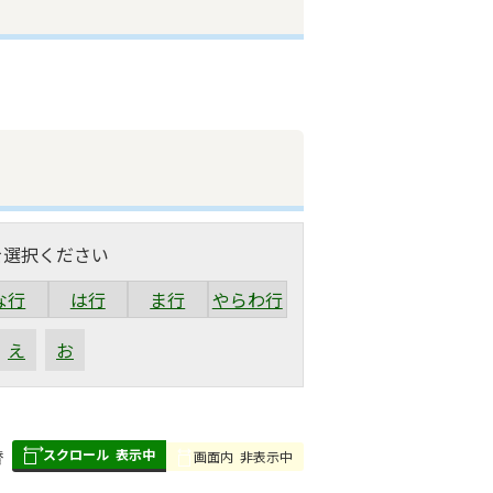
を選択ください
な行
は行
ま行
やらわ行
え
お
スクロール
表示中
替
画面内
非表示中