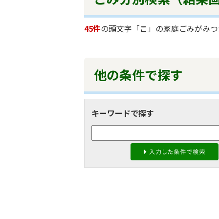
45件
の頭文字「
こ
」の
家庭ごみ
がみつ
他の条件で探す
キーワードで探す