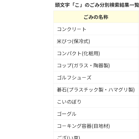
頭文字「
こ
」の
ごみ分別検索
結果一
ごみの名称
コンクリ－ト
米びつ(保冷式)
コンパクト(化粧用)
コップ(ガラス・陶器製)
ゴルフシュ－ズ
碁石(プラスチック製・ハマグリ製)
こいのぼり
ゴーグル
コ－キング容器(目地材)
ござ(い草)