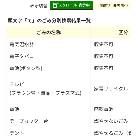
スクロール
表示中
表
表示切替
画面内
非表示中
組
み
頭文字「
て
」の
ごみ分別検索
結果一覧
の
ごみの名称
区分
電気温水器
収集不可
電子タバコ
収集不可
電池(ボタン型)
収集不可
テレビ
家電リサイクル
(ブラウン管・液晶・プラズマ式)
電池
廃乾電池
テープカッタ－台
燃やせないごみ（
テント
燃やせるごみ（青