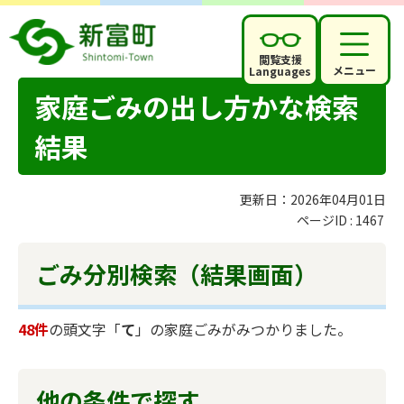
閲覧支援
メニュー
Languages
家庭ごみの出し方かな検索
結果
更新日：2026年04月01日
ページID :
1467
ごみ分別検索
（結果画面）
48件
の頭文字「
て
」の
家庭ごみ
がみつかりました。
他の条件で探す