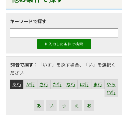
キーワードで探す
50音で探す
：「いす」を探す場合、「い」を選択く
ださい
あ行
か行
さ行
た行
な行
は行
ま行
やら
わ行
あ
い
う
え
お