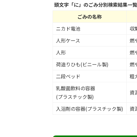
頭文字「
に
」の
ごみ分別検索
結果一
ごみの名称
ニカド電池
収
人形ケース
燃
人形
燃
荷造りひも(ビニール製)
燃
二段ベッド
粗
乳酸菌飲料の容器
資
(プラスチック製)
入浴剤の容器(プラスチック製)
資