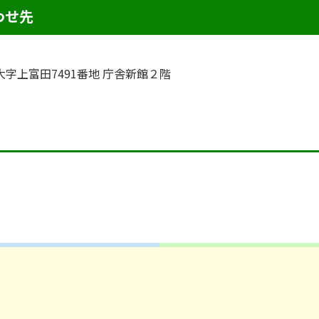
わせ先
町大字上富田7491番地 庁舎新館２階