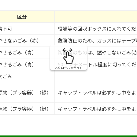
み
覧
の
区分
集不可
役場等の回収ボックスに入れてくだ
やせないごみ（赤）
危険防止のため、ガラスにはテープ
やせるごみ（青）
陶器製のものは、燃やせないごみ(
やせるごみ（青）
50センチメートル程度に切ってく
スクロールできます
大ごみ
源物（プラ容器）（緑）
キャップ・ラベルは必ず外し中をよ
源物（プラ容器）（緑）
キャップ・ラベルは必ず外し中をよ