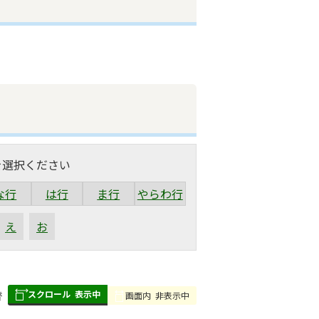
を選択ください
な行
は行
ま行
やらわ行
え
お
スクロール
表示中
替
画面内
非表示中