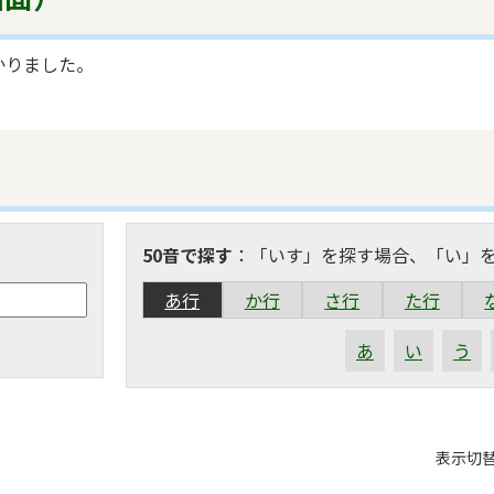
かりました。
50音で探す
：「いす」を探す場合、「い」
あ行
か行
さ行
た行
あ
い
う
表
表示切
組