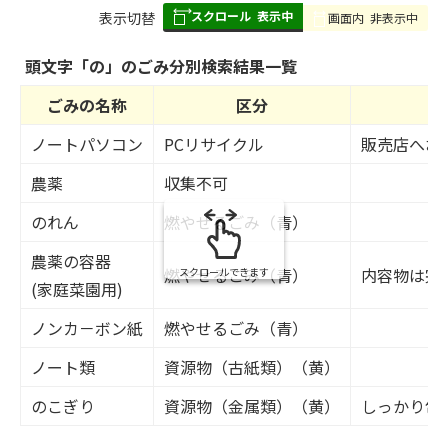
スクロール
表示中
表
表示切替
画面内
非表示中
組
み
頭文字「
の
」の
ごみ分別検索
結果一覧
の
ごみの名称
区分
ノートパソコン
PCリサイクル
販売店へお
農薬
収集不可
のれん
燃やせるごみ（青）
農薬の容器
燃やせるごみ（青）
内容物は完
スクロールできます
(家庭菜園用)
ノンカ－ボン紙
燃やせるごみ（青）
ノート類
資源物（古紙類）（黄）
のこぎり
資源物（金属類）（黄）
しっかり包