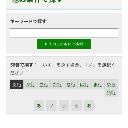
キーワードで探す
50音で探す
：「いす」を探す場合、「い」を選択く
ださい
あ行
か行
さ行
た行
な行
は行
ま行
やら
わ行
あ
い
う
え
お