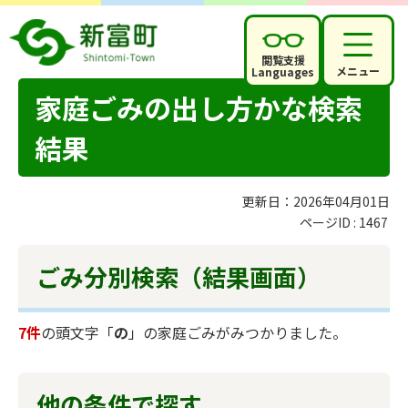
閲覧支援
メニュー
Languages
家庭ごみの出し方かな検索
結果
更新日：2026年04月01日
ページID :
1467
ごみ分別検索
（結果画面）
7件
の頭文字「
の
」の
家庭ごみ
がみつかりました。
他の条件で探す