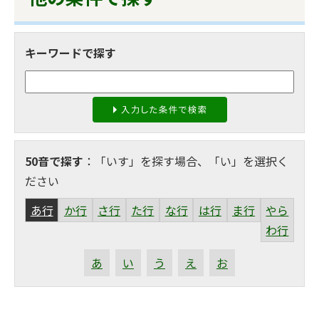
キーワードで探す
50音で探す
：「いす」を探す場合、「い」を選択く
ださい
あ行
か行
さ行
た行
な行
は行
ま行
やら
わ行
あ
い
う
え
お