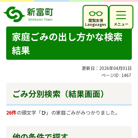
閲覧支援
メニュー
Languages
家庭ごみの出し方かな検索
結果
更新日：2026年04月01日
ページID :
1467
ごみ分別検索
（結果画面）
26件
の頭文字「
ひ
」の
家庭ごみ
がみつかりました。
他の条件で探す