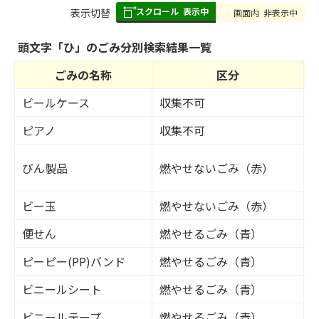
スクロール
表示中
表
表示切替
画面内
非表示中
組
み
頭文字「
ひ
」の
ごみ分別検索
結果一覧
の
ごみの名称
区分
ビールケース
収集不可
ピアノ
収集不可
びん製品
燃やせないごみ（赤）
ビー玉
燃やせないごみ（赤）
便せん
燃やせるごみ（青）
ピーピー(PP)バンド
燃やせるごみ（青）
ビニールシート
燃やせるごみ（青）
ビニールテープ
燃やせるごみ（青）