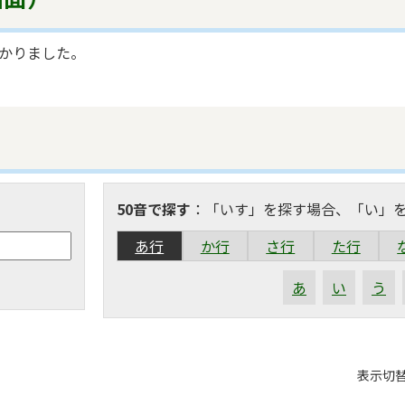
かりました。
50音で探す
：「いす」を探す場合、「い」
あ行
か行
さ行
た行
あ
い
う
表
表示切
組