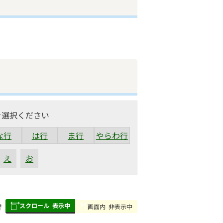
を選択ください
な行
は行
ま行
やらわ行
え
お
スクロール
表示中
替
画面内
非表示中