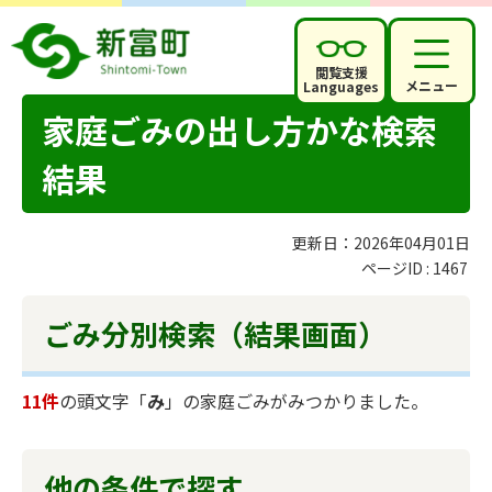
閲覧支援
メニュー
Languages
家庭ごみの出し方かな検索
結果
更新日：2026年04月01日
ページID :
1467
ごみ分別検索
（結果画面）
11件
の頭文字「
み
」の
家庭ごみ
がみつかりました。
他の条件で探す