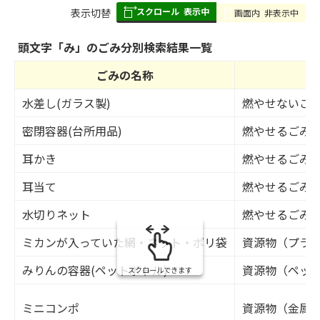
スクロール
表示中
表
表示切替
画面内
非表示中
組
み
頭文字「
み
」の
ごみ分別検索
結果一覧
の
ごみの名称
水差し(ガラス製)
燃やせないご
密閉容器(台所用品)
燃やせるごみ
耳かき
燃やせるごみ
耳当て
燃やせるごみ
水切りネット
燃やせるごみ
ミカンが入っていた網・ネット・ポリ袋
資源物（プラ
みりんの容器(ペットボトル)
資源物（ペッ
スクロールできます
ミニコンポ
資源物（金属