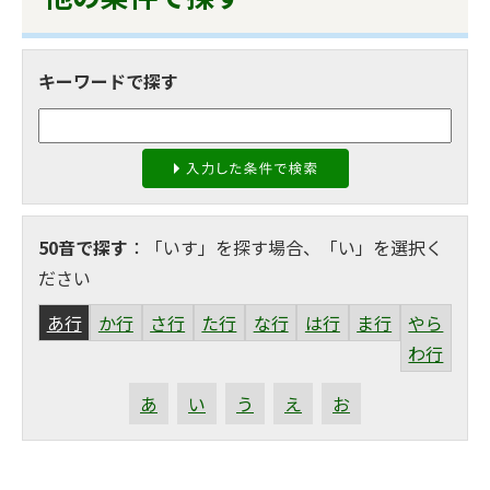
キーワードで探す
50音で探す
：「いす」を探す場合、「い」を選択く
ださい
あ行
か行
さ行
た行
な行
は行
ま行
やら
わ行
あ
い
う
え
お