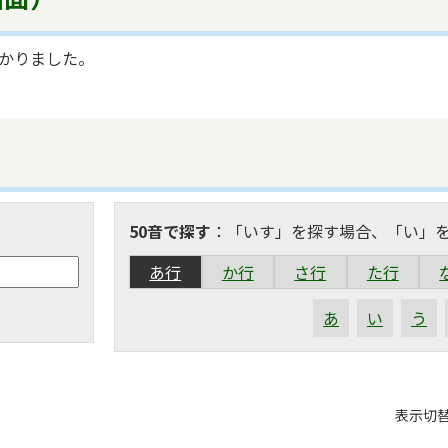
かりました。
50音で探す
：「いす」を探す場合、「い」
あ行
か行
さ行
た行
あ
い
う
表
表示切
組