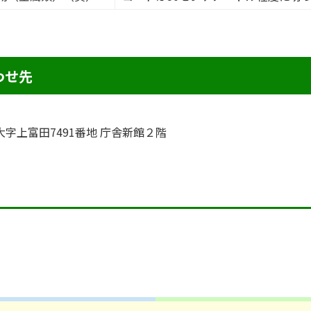
わせ先
町大字上富田7491番地 庁舎新館２階