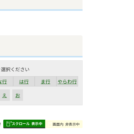
を選択ください
な行
は行
ま行
やらわ行
え
お
スクロール
表示中
替
画面内
非表示中