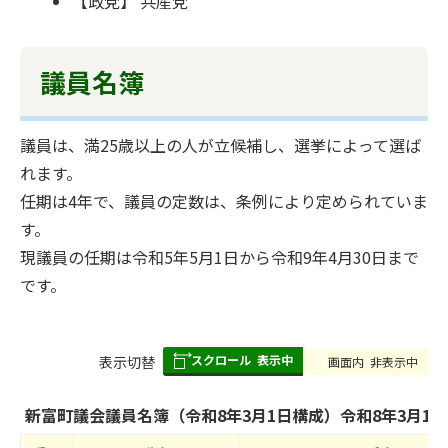
【政党】 共産党
議員名簿
議員は、満25歳以上の人が立候補し、選挙によって選ば
れます。
任期は4年で、議員の定数は、条例により定められていま
す。
現議員の任期は令和5年5月1日から令和9年4月30日まで
です。
スクロール
表示中
表
表示切替
画面内
非表示中
組
み
新富町議会議員名簿（令和8年3月1日構成）令和8年3月1
の