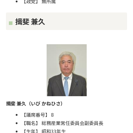
【政党】 無所属
揖斐 兼久
揖斐 兼久（いび かねひさ）
【議席番号】 8
【職名】 総務産業常任委員会副委員長
【生年】 昭和33年生