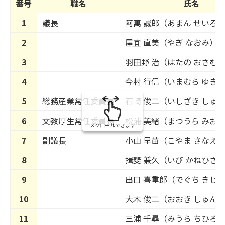
番号
職名
氏名
1
議長
阿萬 誠郎（あまん せいろ
2
屋宜 直美（やぎ なおみ）
3
羽田野 治（はたの おさむ
4
今村 行信（いまむら ゆき
5
総務産業常任委員長
石崎 俊二（いしざき しゅ
6
文教厚生常任委員長
松浦 美緒（まつうら みお
スクロールできます
7
副議長
小山 早苗（こやま さなえ
8
揖斐 兼久（いび かねひさ
9
出口 喜重郎（でぐち きじ
10
大木 俊二（おおき しゅん
11
三浦 千尋（みうら ちひろ