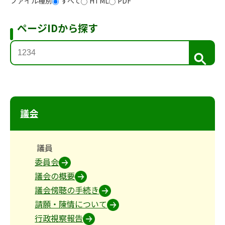
ファイル種別
すべて
HTML
PDF
ページIDから探す
検
索
議会
議員
委員会
議会の概要
議会傍聴の手続き
請願・陳情について
行政視察報告