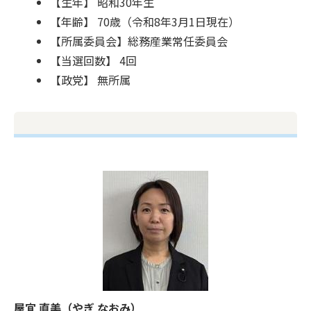
【生年】 昭和30年生
【年齢】 70歳（令和8年3月1日現在）
【所属委員会】総務産業常任委員会
【当選回数】 4回
【政党】 無所属
屋宜 直美（やぎ なおみ）