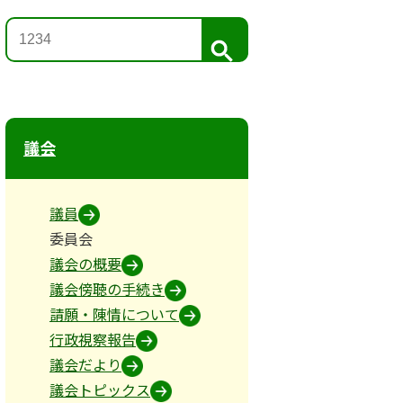
検
索
議会
議員
委員会
議会の概要
議会傍聴の手続き
所管事務
請願・陳情について
行政視察報告
議会だより
議会トピックス