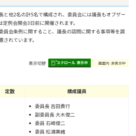
長と他2名の計5名で構成され、委員会には議長もオブザー
は定例会開会3日前に開催されます。
委員会条例に関すること、議長の諮問に関する事項等を調
置されています。
スクロール
表示中
表
表示切替
画面内
非表示中
組
み
の
定数
構成議員
委員長 吉田貴行
副委員長 大木俊二
委員 石崎俊二
委員 松浦美緒