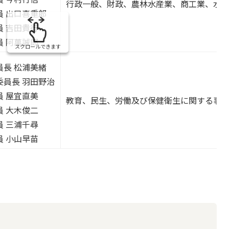
行政一般、財政、農林水産業、商工業、水
員 出口喜重郎
員 吉田貴行
員 阿萬誠郎
スクロールできます
員長 松浦美緒
委員長 羽田野治
員 屋宜直美
教育、民生、労働及び保健衛生に関する事
員 大木俊二
員 三浦千尋
員 小山早苗