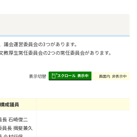
、議会運営委員会の3つがあります。
文教厚生常任委員会の2つの常任委員会があります。
スクロール
表示中
表
表示切替
画面内
非表示中
組
み
の
構成議員
員長 石崎俊二
委員長 揖斐兼久
員 今村行信