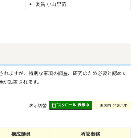
委員 小山早苗
されますが、特別な事項の調査、研究のため必要と認めた
会が設置されます。
スクロール
表示中
表
表示切替
画面内
非表示中
組
み
の
構成議員
所管事務