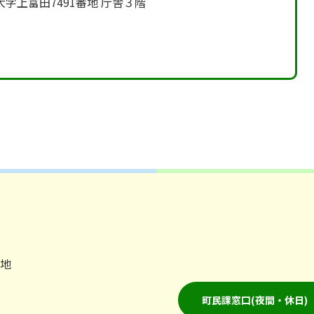
町大字上富田7491番地 庁舎３階
番地
町民課窓口(夜間・休日)