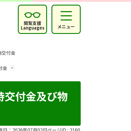
閲覧支援
メニュー
Languages
時交付金
付金
時交付金及び物
新日：2026年07月02日
ページID :
2160