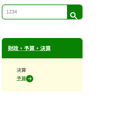
検
索
財政・予算・決算
決算
予算