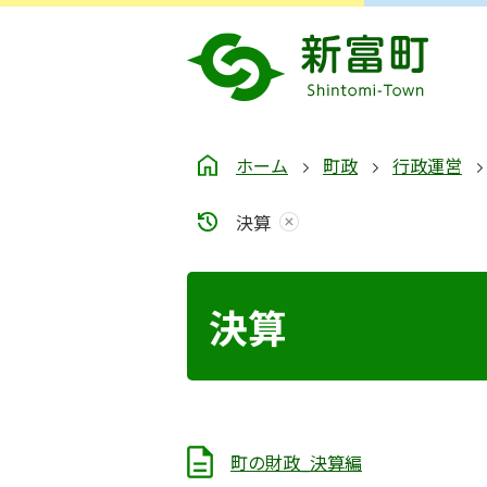
ホーム
町政
行政運営
決算
決算
町の財政_決算編