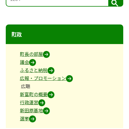
検
索
町政
町長の部屋
議会
ふるさと納税
広報・プロモーション
広聴
新富町の概要
行政運営
新田原基地
選挙