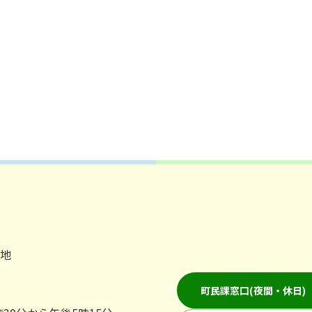
番地
町民課窓口(夜間・休日)