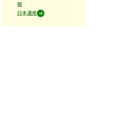
と呼び、古いタイプの梅によく見られます。
報
ています。
日本遺産