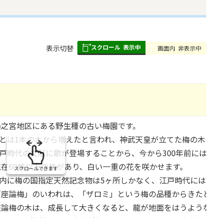
スクロール
表示中
表
表示切替
画面内
非表示中
組
み
の
之宮地区にある野生種の古い梅園です。
とは1本の木から増えたと言われ、神武天皇が立てた梅の木の
戸時代の文献に歌が登場することから、今から300年前には今
在60株以上の株があり、白い一重の花を咲かせます。
スクロールできます
内に梅の国指定天然記念物は5ヶ所しかなく、江戸時代には、
座論梅」のいわれは、「ザロミ」という梅の品種からきたとい
論梅の木は、成長して大きくなると、龍が地面をはうような形