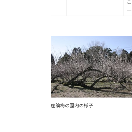
こ
一
座論梅の園内の様子