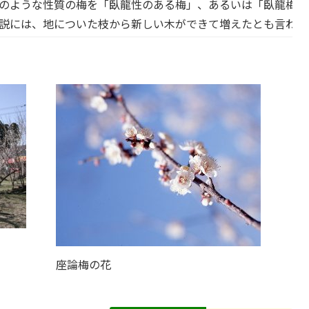
のような性質の梅を「臥龍性のある梅」、あるいは「臥龍梅」
説には、地についた枝から新しい木ができて増えたとも言われ
座論梅の花