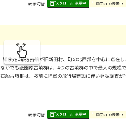
スクロール
表示中
表
表示切替
画面内
非表示中
組
み
の
総数207基の古墳が旧新田村、町の北西部を中心に点在しま
スクロールできます
なかでも祇園原古墳群は、4つの古墳群の中で最大の規模であ
石船古墳群は、戦前に陸軍の飛行場建設に伴い発掘調査が行わ
スクロール
表示中
表
表示切替
画面内
非表示中
組
み