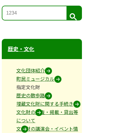
検
索
歴史・文化
内容
文化団体紹介
町民ミュージカル
杖から芽ぶき、元木になったとの言い伝えがありますが、その
指定文化財
の梅園として有名だったようです。
歴史の散歩路
埋蔵文化財に関する手続き
鹿児島県薩摩川内市東郷町の藤川天神梅、宮崎市高岡町の月知
文化財の調査・掲載・貸出等
う説や、人々が集って話し合う様子からきたという説、江戸時
について
になります。
文化財の講演会・イベント情