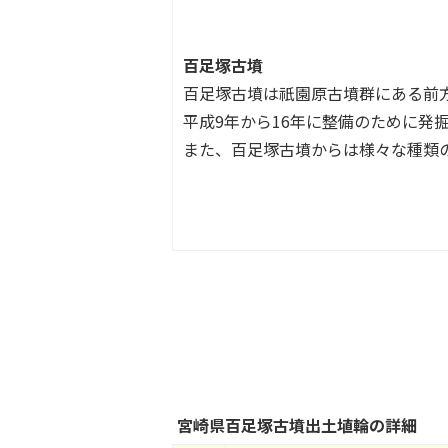
百足塚古墳
百足塚古墳は祇園原古墳群にある前
平成9年から16年に整備のために
また、百足塚古墳からは様々な種類の
宮崎県百足塚古墳出土埴輪の詳細