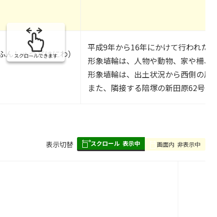
平成9年から16年にかけて行われた
ふんしゅつどはにわ）
スクロールできます
形象埴輪は、人物や動物、家や柵、
形象埴輪は、出土状況から西側の周
また、隣接する陪塚の新田原62号墳
スクロール
表示中
表
表示切替
画面内
非表示中
組
み
の