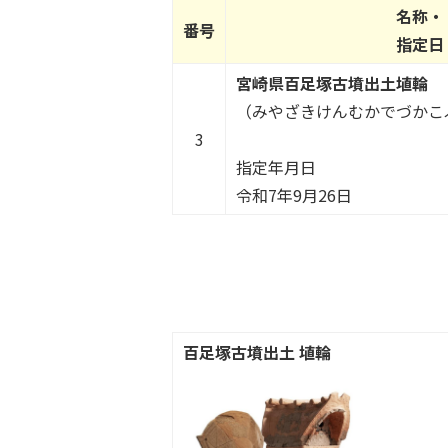
名称・
番号
指定日
宮崎県百足塚古墳出土埴輪
（みやざきけんむかでづかこ
3
指定年月日
令和7年9月26日
百足塚古墳出土 埴輪