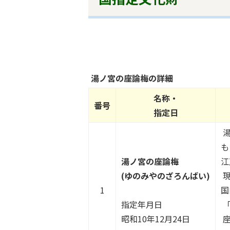
湯ノ宮の座論梅の詳細
名称・
番号
指定日
湯
も
湯ノ宮の座論梅
江
(ゆのみやのざろんばい)
現
1
国
指定年月日
「
昭和10年12月24日
座