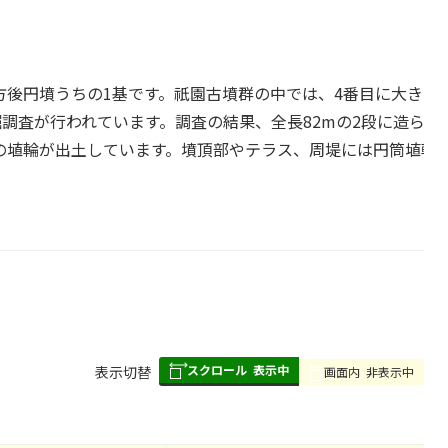
方後円墳うちの1基です。祇園古墳群の中では、4番目に大きい
発掘調査が行われています。調査の結果、全長82mの2段に造
埴輪が出土しています。墳頂部やテラス、周堤には円筒埴輪が
スクロール
表示中
表
表示切替
画面内
非表示中
組
み
の