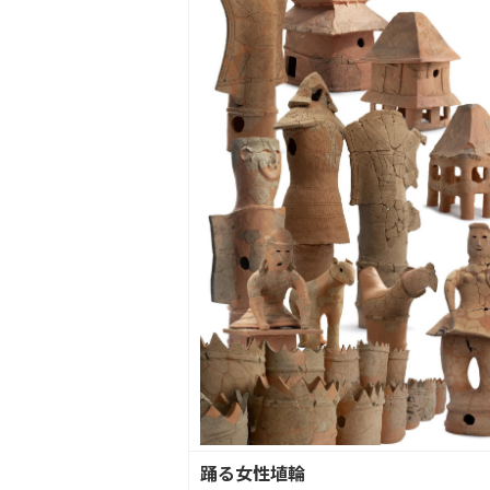
踊る女性埴輪