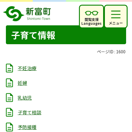
閲覧支援
メニュー
Languages
子育て情報
ページID :
1600
不妊治療
妊婦
乳幼児
子育て相談
予防接種