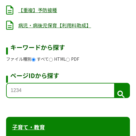
【重複】予防接種
病児・病後児保育【利用料助成】
キーワードから探す
ファイル種別
すべて
HTML
PDF
ページIDから探す
検
索
子育て・教育