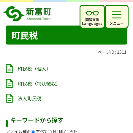
閲覧支援
メニュー
Languages
町民税
ページID :
1511
町民税（個人）
町民税（特別徴収）
法人町民税
キーワードから探す
ファイル種別
すべて
HTML
PDF