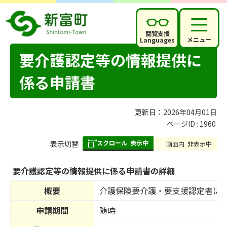
閲覧支援
メニュー
Languages
要介護認定等の情報提供に
係る申請書
更新日：2026年04月01日
ページID :
1960
スクロール
表示中
表
表示切替
画面内
非表示中
組
み
要介護認定等の情報提供に係る申請書の詳細
の
概要
介護保険要介護・要支援認定者に
申請期間
随時