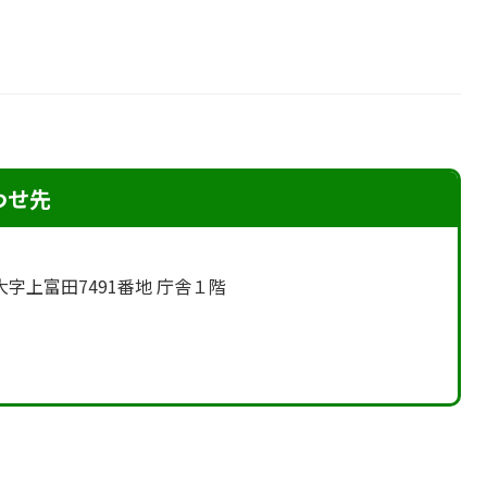
わせ先
町大字上富田7491番地 庁舎１階