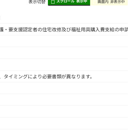
スクロール
表示中
表
表示切替
画面内
非表示中
組
み
細
の
護・要支援認定者の住宅改修及び福祉用具購入費支給の申請用
、タイミングにより必要書類が異なります。