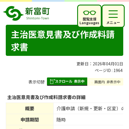
閲覧支援
メニュー
Languages
主治医意見書及び作成料請
求書
更新日：2026年04月01日
ページID :
1964
スクロール
表示中
表
表示切替
画面内
非表示中
組
み
主治医意見書及び作成料請求書の詳細
の
概要
介護申請（新規・更新・区変）の
申請期間
随時