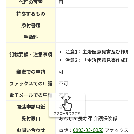
代理の可否
可
持参するもの
添付書類
手数料
注意1：主治医意見書及び作成
記載要領・注意事項
注意2：「主治医意見書作成料請
郵送での申請
可
ファックスでの申請
不可
電子メールでの申請
不可
関連申請用紙
なし
スクロールできます
受付窓口
あんしん長寿課 介護保険係
お問い合わせ
電話：
0983-33-6056
ファックス番