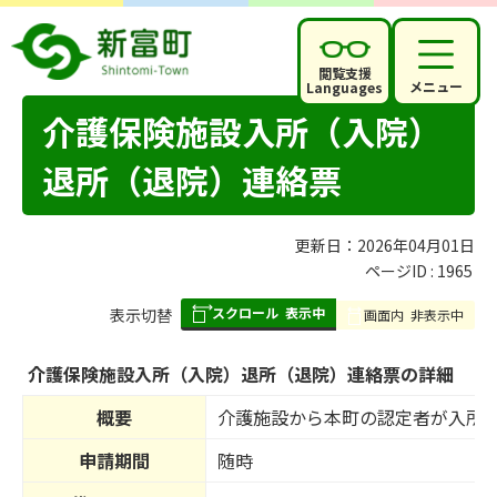
閲覧支援
メニュー
Languages
介護保険施設入所（入院）
退所（退院）連絡票
更新日：2026年04月01日
ページID :
1965
スクロール
表示中
表
表示切替
画面内
非表示中
組
み
介護保険施設入所（入院）退所（退院）連絡票の詳細
の
概要
介護施設から本町の認定者が入所
申請期間
随時