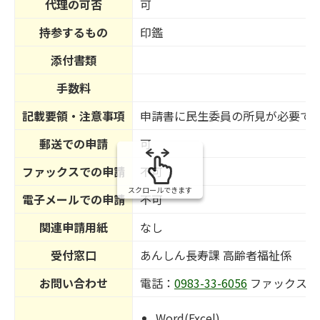
代理の可否
可
持参するもの
印鑑
添付書類
手数料
記載要領・注意事項
申請書に民生委員の所見が必要で
郵送での申請
可
ファックスでの申請
不可
スクロールできます
電子メールでの申請
不可
関連申請用紙
なし
受付窓口
あんしん長寿課 高齢者福祉係
お問い合わせ
電話：
0983-33-6056
ファックス番
Word(Excel)