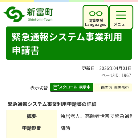
閲覧支援
メニュー
Languages
緊急通報システム事業利用
申請書
更新日：2026年04月01日
ページID :
1967
スクロール
表示中
表
表示切替
画面内
非表示中
組
み
緊急通報システム事業利用申請書の詳細
の
概要
独居老人、高齢者世帯で緊急通報
申請期間
随時