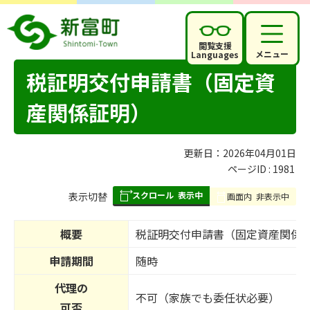
閲覧支援
メニュー
Languages
税証明交付申請書（固定資
産関係証明）
更新日：2026年04月01日
ページID :
1981
スクロール
表示中
表
表示切替
画面内
非表示中
組
み
概要
税証明交付申請書（固定資産関係
の
申請期間
随時
代理の
不可（家族でも委任状必要）
可否