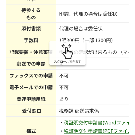
持参する
印鑑、代理の場合は委任状
もの
添付書類
代理の場合は委任状
手数料
1通300円（一部 1300円）
記載要領・注意事項
申請者の確認が出来るもの （マ
スクロールできます
郵送での申請
可
ファックスでの申請
不可
電子メールでの申請
不可
関連申請用紙
あり
受付窓口
税務課 郵送請求係
・
税証明交付申請書(Wordファイル:5
様式
・
税証明交付申請書(PDFファイル:11