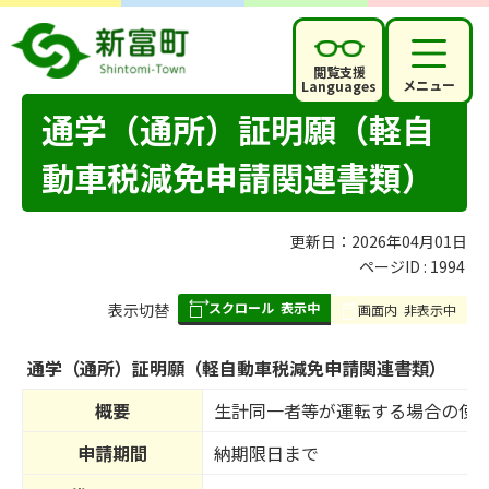
閲覧支援
メニュー
Languages
通学（通所）証明願（軽自
動車税減免申請関連書類）
更新日：2026年04月01日
ページID :
1994
スクロール
表示中
表
表示切替
画面内
非表示中
組
み
通学（通所）証明願（軽自動車税減免申請関連書類）
の
概要
生計同一者等が運転する場合の使
申請期間
納期限日まで