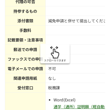
代理の可否
持参するもの
添付書類
減免申請と併せて提出してくださ
手数料
記載要領・注意事項
郵送での申請
ファックスでの申請
不可
スクロールできます
電子メールでの申請
不可
関連申請用紙
なし
受付窓口
税務課
Word(Excel)
通学（通所）証明願（軽自動車税減