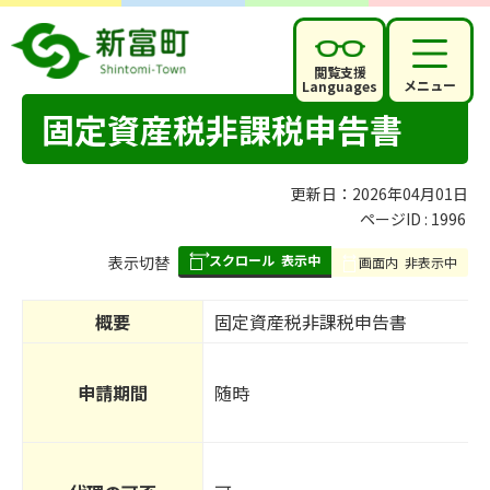
閲覧支援
メニュー
Languages
固定資産税非課税申告書
更新日：2026年04月01日
ページID :
1996
スクロール
表示中
表
表示切替
画面内
非表示中
組
み
概要
固定資産税非課税申告書
の
申請期間
随時