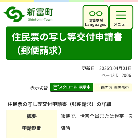
閲覧支援
メニュー
Languages
住民票の写し等交付申請書
（郵便請求）
更新日：2026年04月01日
ページID :
2006
スクロール
表示中
表
表示切替
画面内
非表示中
組
み
住民票の写し等交付申請書（郵便請求）の詳細
の
概要
郵便で、世帯全員または世帯一部
申請期間
随時