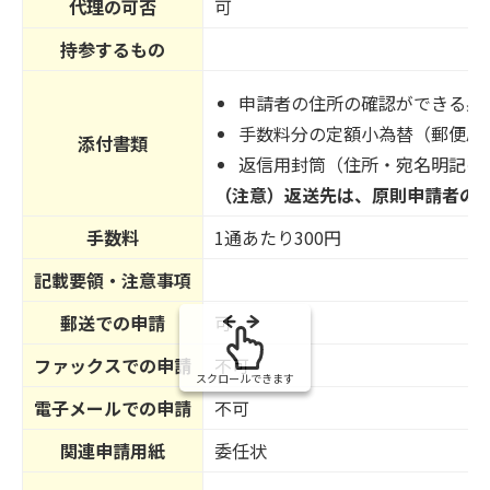
代理の可否
可
持参するもの
申請者の住所の確認ができる身
手数料分の定額小為替（郵便局
添付書類
返信用封筒（住所・宛名明記の
（注意）返送先は、原則申請者の
手数料
1通あたり300円
記載要領・注意事項
郵送での申請
可
ファックスでの申請
不可
スクロールできます
電子メールでの申請
不可
関連申請用紙
委任状