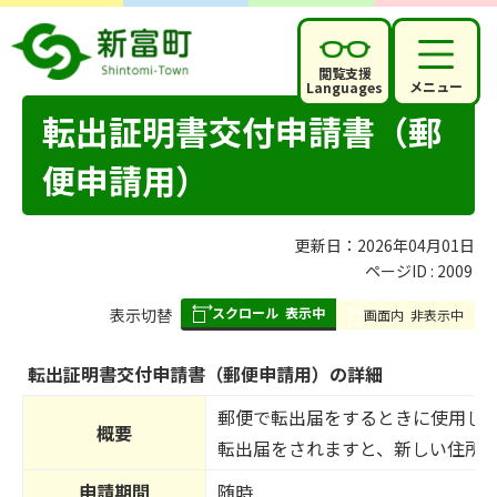
閲覧支援
メニュー
Languages
転出証明書交付申請書（郵
便申請用）
更新日：2026年04月01日
ページID :
2009
スクロール
表示中
表
表示切替
画面内
非表示中
組
み
転出証明書交付申請書（郵便申請用）の詳細
の
郵便で転出届をするときに使用し
概要
転出届をされますと、新しい住所
申請期間
随時