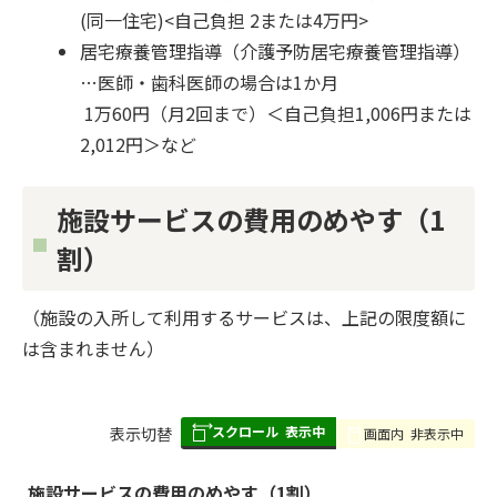
(同一住宅)<自己負担 2または4万円>
居宅療養管理指導（介護予防居宅療養管理指導）
…医師・歯科医師の場合は1か月
1万60円（月2回まで）＜自己負担1,006円または
2,012円＞など
施設サービスの費用のめやす（1
割）
（施設の入所して利用するサービスは、上記の限度額に
は含まれません）
スクロール
表示中
表
表示切替
画面内
非表示中
組
み
施設サービスの費用のめやす（1割）