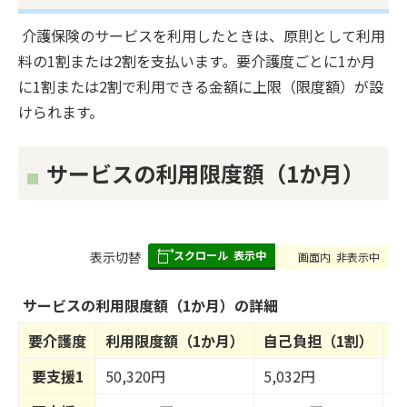
介護保険のサービスを利用したときは、原則として利用
料の1割または2割を支払います。要介護度ごとに1か月
に1割または2割で利用できる金額に上限（限度額）が設
けられます。
サービスの利用限度額（1か月）
スクロール
表示中
表
表示切替
画面内
非表示中
組
み
サービスの利用限度額（1か月）の詳細
の
要介護度
利用限度額（1か月）
自己負担（1割）
自
要支援1
50,320円
5,032円
1