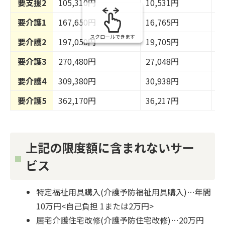
要支援2
105,310円
10,531円
2
要介護1
167,650円
16,765円
3
スクロールできます
要介護2
197,050円
19,705円
3
要介護3
270,480円
27,048円
5
要介護4
309,380円
30,938円
6
要介護5
362,170円
36,217円
7
上記の限度額に含まれないサー
ビス
特定福祉用具購入(介護予防福祉用具購入)…年間
10万円<自己負担 1または2万円>
居宅介護住宅改修(介護予防住宅改修)…20万円