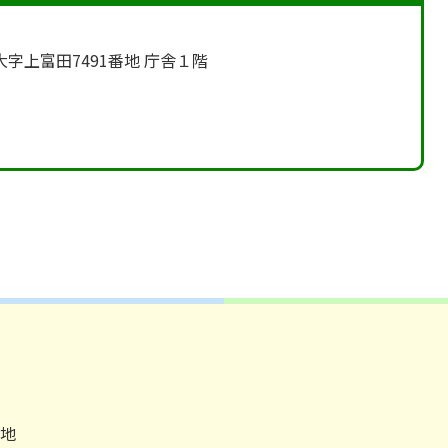
町大字上富田7491番地 庁舎１階
番地