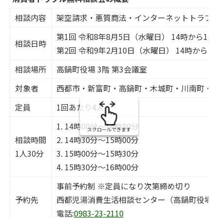
の
相談内容
架空請求・悪質商法・インターネットトラブ
第1回 令和8年8月5日（水曜日） 14時から16
相談日時
第2回 令和9年2月10日（水曜日） 14時から1
相談場所
高鍋町役場 3階 第3会議室
対象者
西都市・新富町・高鍋町・木城町・川南町・
定員
1回あたり4人
1. 14時00分～14時30分
スクロールできます
相談時間
2. 14時30分～15時00分
1人30分
3. 15時00分～15時30分
4. 15時30分～16時00分
事前予約制 ※定員になり次第締め切り
予約先
西都児湯消費生活相談センター（高鍋町役場1
電話:
0983-23-2110