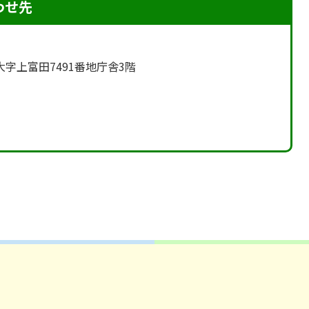
わせ先
町大字上富田7491番地庁舎3階