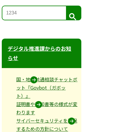
検
索
デジタル推進課からのお知
らせ
国・地方共通相談チャットボ
ット『Govbot（ガボッ
ト）』
証明書や通知書等の様式が変
わります
サイバーセキュリティを確保
するための方針について