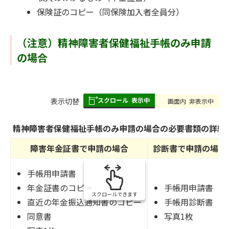
保険証のコピー（同保険加入者全員分）
（注意）精神障害者保健福祉手帳のみ申請
の場合
スクロール
表示中
表
表示切替
画面内
非表示中
組
み
精神障害者保健福祉手帳のみ申請の場合の必要書類の詳細
の
障害年金証書で申請の場合
診断書で申請の場合
手帳用申請書
年金証書のコピー
手帳用申請書
スクロールできます
直近の年金振込通知書のコピー
手帳用診断書
同意書
写真1枚