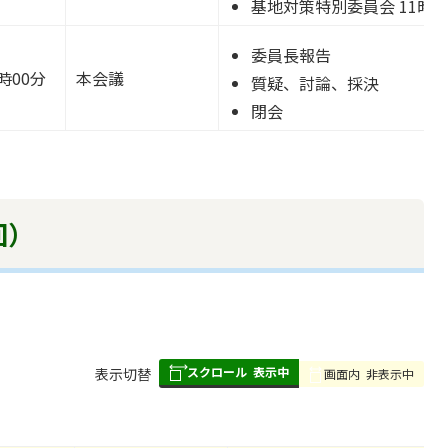
基地対策特別委員会 11時0
委員長報告
時00分
本会議
質疑、討論、採決
閉会
回）
スクロール
表示中
表
表示切替
画面内
非表示中
組
み
の