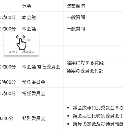
休会
議案熟読
0時00分
本会議
一般質問
0時00分
本会議
一般質問
休会
休会
スクロールできます
議案に対する質疑
0時00分
本会議 常任委員会
議案の委員会付託
0時00分
常任委員会
0時00分
常任委員会
議会広報特別委員会 9時30
議会活性化特別委員会 10時
時30分
特別委員会
議員の定数及び議員報酬に関