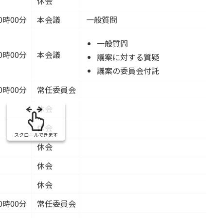
休会
0時00分
本会議
一般質問
一般質問
0時00分
本会議
議案に対する質疑
議案の委員会付託
0時00分
常任委員会
休会
休会
スクロールできます
休会
休会
休会
0時00分
常任委員会