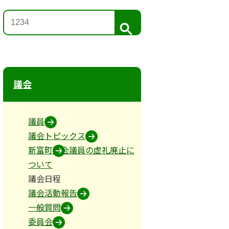
検
索
議会
内容
備考
議員
議会トピックス
新富町議会議員の虚礼廃止に
ついて
議会日程
議会活動報告
一般質問
委員会