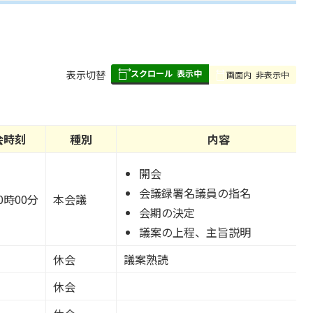
スクロール
表示中
表
表示切替
画面内
非表示中
組
み
の
会時刻
種別
内容
開会
会議録署名議員の指名
0時00分
本会議
会期の決定
議案の上程、主旨説明
休会
議案熟読
休会