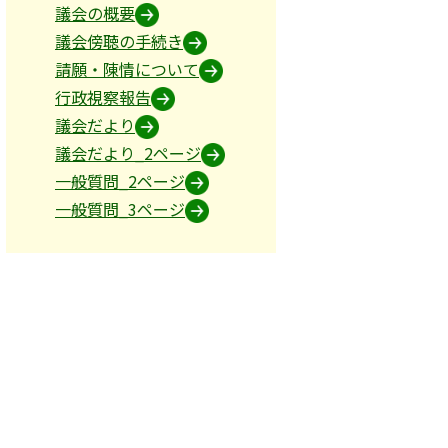
議会の概要
議会傍聴の手続き
請願・陳情について
行政視察報告
議会だより
議会だより_2ページ
一般質問_2ページ
一般質問_3ページ
分～
00分～
する調査特別委員会 10時30分～