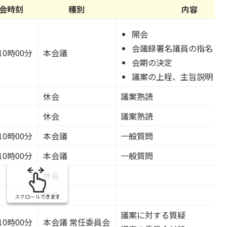
会時刻
種別
内容
開会
会議録署名議員の指名
10時00分
本会議
会期の決定
議案の上程、主旨説明
休会
議案熟読
休会
議案熟読
10時00分
本会議
一般質問
10時00分
本会議
一般質問
休会
休会
スクロールできます
議案に対する質疑
10時00分
本会議 常任委員会