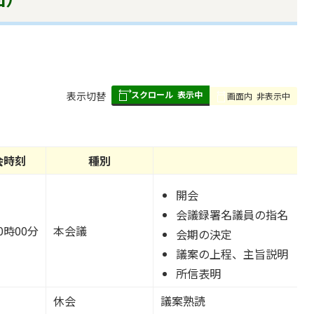
スクロール
表示中
表
表示切替
画面内
非表示中
組
み
の
会時刻
種別
開会
会議録署名議員の指名
0時00分
本会議
会期の決定
議案の上程、主旨説明
所信表明
休会
議案熟読