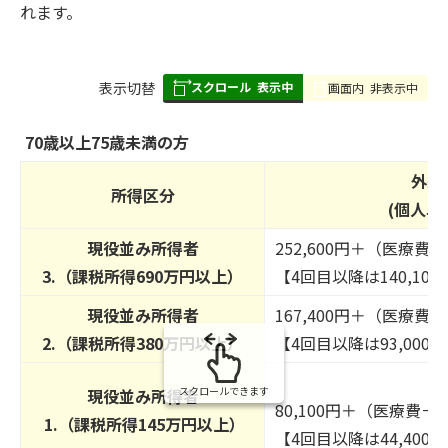
れます。
スクロール
表示中
表
表示切替
画面内
非表示中
組
み
70歳以上75歳未満の方
の
外来
所得区分
(個人単
現役並み所得者
252,600円＋（医療費－
3.（課税所得690万円以上）
【4回目以降は140,100
現役並み所得者
167,400円＋（医療費－
2.（課税所得380万円以上）
【4回目以降は93,000
スクロールできます
現役並み所得者
80,100円＋（医療費－2
1.（課税所得145万円以上）
【4回目以降は44,400