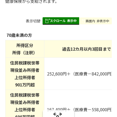
健康保険から支給されます。
スクロール
表示中
表
表示切替
画面内
非表示中
組
み
70歳未満の方
の
所得区分
過去12カ月以内3回目まで
所得（注釈）
住民税課税世帯
現役並み所得者
252,600円＋（医療費－842,000円
上位所得者
901万円超
住民税課税世帯
現役並み所得者
上位所得者
167,400円＋（医療費－558,000円
600万円超