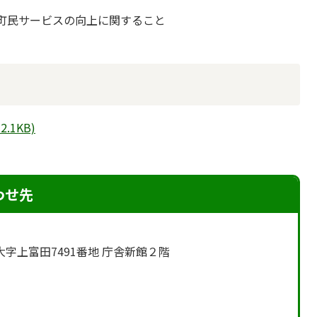
町民サービスの向上に関すること
.1KB)
わせ先
町大字上富田7491番地 庁舎新館２階