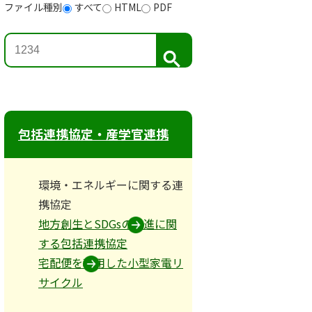
ファイル種別
すべて
HTML
PDF
検
索
包括連携協定・産学官連携
環境・エネルギーに関する連
携協定
地方創生とSDGsの推進に関
する包括連携協定
宅配便を利用した小型家電リ
サイクル