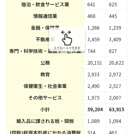
宿泊・飲食サービス業
641
625
6
情報通信業
468
445
1
金融・保険業
1,266
1,239
1
不動産業
3,459
3,409
3
スクロールできます
専門・科学技術・業務サービス業
744
827
9
公務
20,151
20,622
2
教育
2,933
2,972
3
保健衛生・社会事業
2,490
2,517
2
その他サービス
1,975
2,007
2
小計
59,204
63,915
6
輸入品に課される税・関税
1,089
1,094
9
(控除)総資本形成にかかる消費税
514
463
3