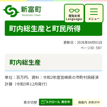
閲覧支援
メニュー
Languages
町内総生産と町民所得
更新日：2026年04月01日
ページID :
597
町内総生産
単位：百万円、資料：令和2年度宮崎県の市町村民経済
計算（令和5年12月発行）
スクロール
表示中
表
表示切替
画面内
非表示中