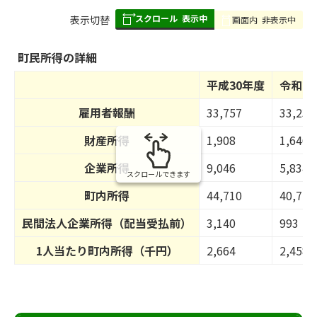
スクロール
表示中
表
表示切替
画面内
非表示中
組
み
町民所得の詳細
の
平成30年度
令和2
雇用者報酬
33,757
33,238
財産所得
1,908
1,646
企業所得
9,046
5,834
スクロールできます
町内所得
44,710
40,718
民間法人企業所得（配当受払前）
3,140
993
1人当たり町内所得（千円）
2,664
2,458