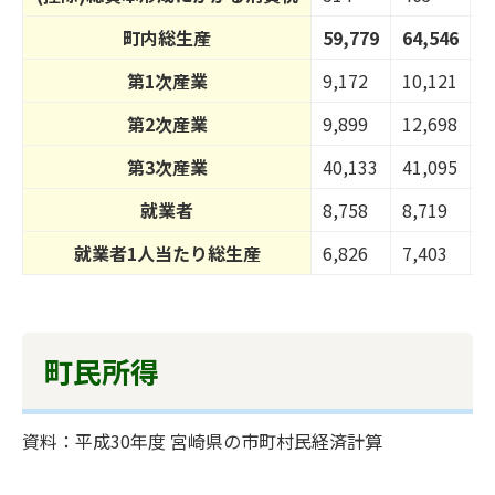
町内総生産
59,779
64,546
6
第1次産業
9,172
10,121
9
第2次産業
9,899
12,698
1
第3次産業
40,133
41,095
4
就業者
8,758
8,719
8
就業者1人当たり総生産
6,826
7,403
7
町民所得
資料：平成30年度 宮崎県の市町村民経済計算