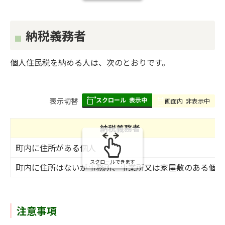
納税義務者
個人住民税を納める人は、次のとおりです。
スクロール
表示中
表
表示切替
画面内
非表示中
組
み
納税義務者
の
町内に住所がある個人
スクロールできます
町内に住所はないが事務所、事業所又は家屋敷のある個人
注意事項