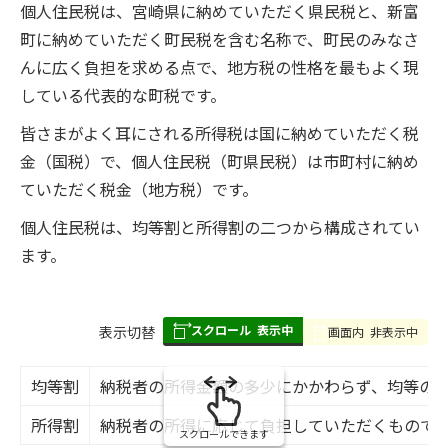
個人住民税は、宮崎県に納めていただく県民税と、新富
町に納めていただく町民税を含む名称で、町民のみなさ
んに広く負担を求める点で、地方税の性格を最もよく現
している代表的な町税です。
皆さまがよく耳にされる所得税は国に納めていただく税
金（国税）で、個人住民税（町県民税）は市町村に納め
ていただく税金（地方税）です。
個人住民税は、均等割と所得割の二つから構成されてい
ます。
スクロール
表示中
表
表示切替
画面内
非表示中
組
み
均等割
納税者の所得金額の多少にかかわらず、均等の
の
所得割
納税者の所得に応じて負担していただくもので
スクロールできます