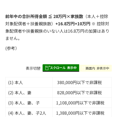
前年中の合計所得金額 ≦ 28万円×家族数
（本人＋控除
対象配偶者＋扶養親族数）
+16.8万円+10万円
※ 控除対
象配偶者や扶養親族のいない人は16.8万円の加算はあり
ません。
(参考）
スクロール
表示中
表
表示切替
画面内
非表示中
組
み
(1) 本人
380,000円以下で非課税
の
(2) 本人、妻
828,000円以下で非課税
(3) 本人、妻、子
1,108,000円以下で非課税
(4) 本人、妻、子2人
1,388,000円以下で非課税