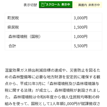
スクロール
表示中
表
表示切替
画面内
非表示中
組
み
町民税
3,000円
の
県民税
1,500円
森林環境税（国税）
1,000円
合計
5,500円
温室効果ガス排出削減目標の達成や、災害防止を図るた
めの森林整備等に必要な地方財源を安定的に確保する観
点から、平成31年3月に「森林環境税及び森林環境譲与
税に関する法律」が成立し、森林環境税が創設されまし
た。 森林環境税は令和6年度から個人住民税均等割の枠
組みを使って、国税として1人年額1,000円が賦課徴収さ