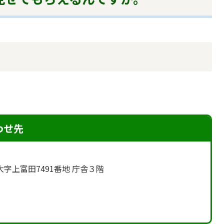
。
わせ先
町大字上富田7491番地 庁舎３階