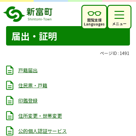
閲覧支援
メニュー
Languages
届出・証明
ページID :
1491
戸籍届出
住民票・戸籍
印鑑登録
住所変更・世帯変更
公的個人認証サービス