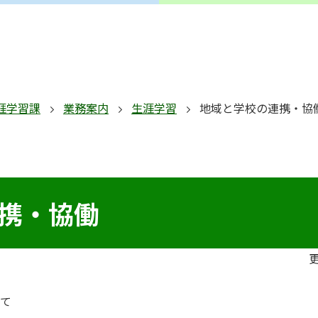
涯学習課
業務案内
生涯学習
地域と学校の連携・協
携・協働
更
けて