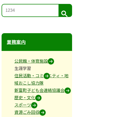
検
索
業務案内
公民館・体育施設
生涯学習
住民活動・コミュニティ・地
域おこし協力隊
新富町子ども会連絡協議会
歴史・文化
スポーツ
資源ごみ回収